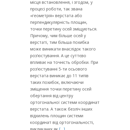
місця встановлення, і згодом, у
процесі роботи, так звана
«геометрія» верстата або
перпендикулярність площин,
точки перетину осей зміщуються.
Причому, чим більше осей у
верстаті, тим більша похибка
може виникати внаслідок такого
роз’юстування. А це суттєво
впливає на точність обробки. При
роз’юстуванні 5-ти осьового
верстата виникає до 11 типів
таких похибок, включаючи
зміщення точки перетину осей
обертання від центру
ортогональної системи координат
верстата. А також безліч інших
відхилень площин системи
координат від ортогональності,
викликаних як
[…]