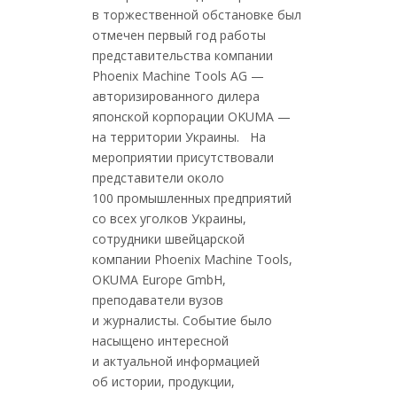
в торжественной обстановке был
отмечен первый год работы
представительства компании
Phoenix Machine Tools AG —
авторизированного дилера
японской корпорации OKUMA —
на территории Украины. На
мероприятии присутствовали
представители около
100 промышленных предприятий
со всех уголков Украины,
сотрудники швейцарской
компании Phoenix Machine Tools,
OKUMA Europe GmbH,
преподаватели вузов
и журналисты. Событие было
насыщено интересной
и актуальной информацией
об истории, продукции,