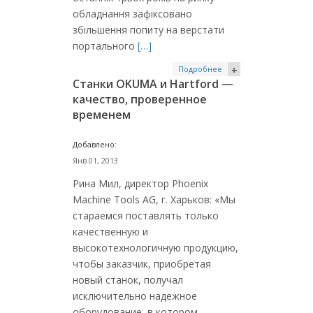
обладнання зафіксовано
збільшення попиту на верстати
портального
[…]
Подробнее
+
Станки OKUMA и Hartford —
качество, проверенное
временем
Добавлено:
Янв 01, 2013
Рина Мил, директор Phoenix
Machine Tools AG, г. Харьков: «Мы
стараемся поставлять только
качественную и
высокотехнологичную продукцию,
чтобы заказчик, приобретая
новый станок, получал
исключительно надежное
оборудование, в котором