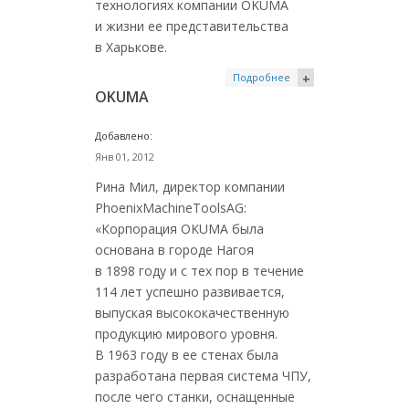
технологиях компании OKUMA
и жизни ее представительства
в Харькове.
Подробнее
+
OKUMA
Добавлено:
Янв 01, 2012
Рина Мил, директор компании
PhoenixMachineToolsAG:
«Корпорация OKUMA была
основана в городе Нагоя
в 1898 году и с тех пор в течение
114 лет успешно развивается,
выпуская высококачественную
продукцию мирового уровня.
В 1963 году в ее стенах была
разработана первая система ЧПУ,
после чего станки, оснащенные