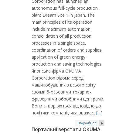
Corporation has launched an
autonomous full-cycle production
plant Dream Site 1 in Japan. The
main principles of its operation
include maximum automation,
consolidation of all production
processes in a single space,
coordination of orders and supplies,
application of green energy
production and saving technologies.
Японська фірма OKUMA
Corporation відома серед
машинобудівників всього світу
своїми 5-осьовими токарно-
фрезерними обробними центрами.
Вони створюються відповідно до
політики компанії, яка вважає,
[…]
Подробнее
+
Портальні верстати OKUMA