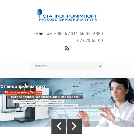
Телефон:
+380 67 311-66-33, +380
67 679-66-00
Станкопромімпорт
15 років на ринку України
Нове та вживане обладнання для металообробки
Оптимальний підбір та комплектація верстата
Доставка, монтаж, пусконалагодження обладнання
Розробка технологічного процесу виготовлення деталей