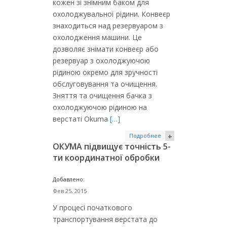
кожен зі знімним баком для
охолоджувальної рідини. Конвеєр
знаходиться над резервуаром з
охолодження машини. Це
дозволяє знімати конвеєр або
резервуар з охолоджуючою
рідиною окремо для зручності
обслуговування та очищення.
Зняття та очищення бачка з
охолоджуючою рідиною на
верстаті Okuma
[…]
Подробнее
+
ОКУМА підвищує точність 5-
ти координатної обробки
Добавлено:
Фев 25, 2015
У процесі початкового
транспортування верстата до