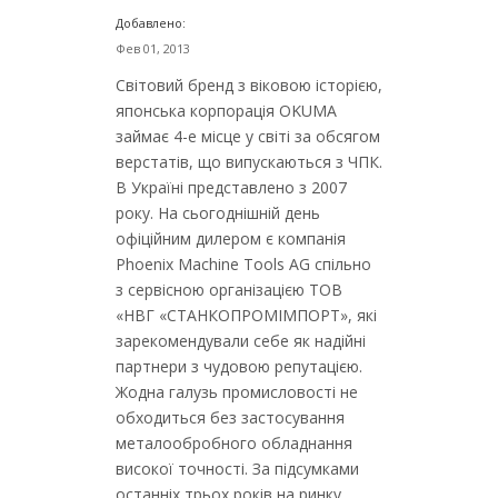
Добавлено:
Фев 01, 2013
Світовий бренд з віковою історією,
японська корпорація OKUMA
займає 4-е місце у світі за обсягом
верстатів, що випускаються з ЧПК.
В Україні представлено з 2007
року. На сьогоднішній день
офіційним дилером є компанія
Phoenix Machine Tools AG спільно
з сервісною організацією ТОВ
«НВГ «СТАНКОПРОМІМПОРТ», які
зарекомендували себе як надійні
партнери з чудовою репутацією.
Жодна галузь промисловості не
обходиться без застосування
металообробного обладнання
високої точності. За підсумками
останніх трьох років на ринку