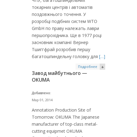
ЧПУ, багатошпиндельних
токарних центрів і автоматів
поздовжнього точення. У
розробці подібних систем WTO
GmbH по праву належать лаври
першопрохідника. Ще в 1977 році
засновник компанії Вернер
Тшиггфрай розробив першу
багатошпиндельну головку для
[…]
Подробнее
+
Завод майбутнього —
OKUMA
Добавлено:
Мар 01, 2014
Annotation Production Site of
Tomorrow: OKUMA The Japanese
manufacturer of top-class metal-
cutting equipmet OKUMA