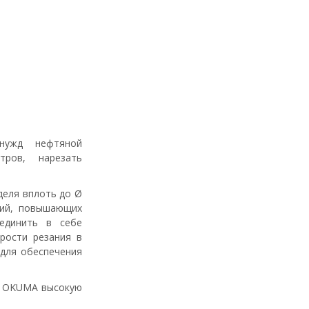
нужд нефтяной
ров, нарезать
деля вплоть до Ø
ций, повышающих
единить в себе
рости резания в
 для обеспечения
м OKUMA высокую