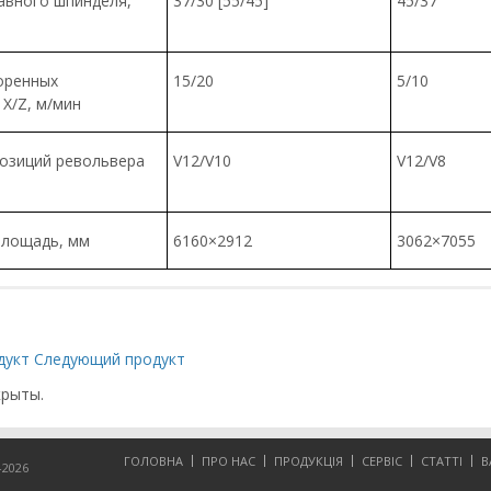
авного шпинделя,
37/30 [55/45]
45/37
оренных
15/20
5/10
X/Z, м/мин
озиций револьвера
V12/V10
V12/V8
площадь, мм
6160×2912
3062×7055
манипулятором
дукт
Следующий продукт
муфты
крыты.
резьбы за один проход
ГОЛОВНА
ПРО НАС
ПРОДУКЦІЯ
СЕРВІС
СТАТТІ
В
2026