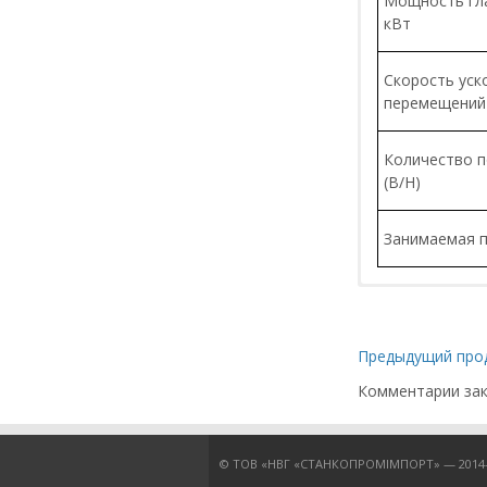
Мощность гл
кВт
Скорость уск
перемещений 
Количество п
(В/Н)
Занимаемая 
LOC 650 с 
Предыдущий про
Обработка 
Комментарии за
Нарезание 
© ТОВ «НВГ «СТАНКОПРОМІМПОРТ» — 2014-