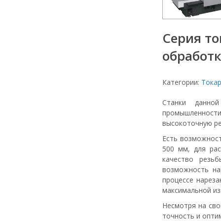
Серия то
обработк
Категории:
Тока
Станки данно
промышленнос
высокоточную ре
Есть возможност
500 мм, для ра
качество резь
возможность на
процессе нареза
максимальной из
Несмотря на сво
точность и опти