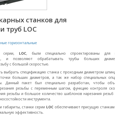
карных станков для
и труб LOC
рные горизонтальные
й серии,
LOC
, были специально спроектированы для 
ти, и позволяют обрабатывать трубы больших диамет
зьбу с большой скоростью.
ь выбрать спецификацию станка с проходным диаметром шпин
сточки больших диаметров, а так же набор специальных оп
бы. Данный пакет был специально разработан, чтобы объ
резания резьбы с переменным шагом, функцию контроля ско
ния резьбы и большое количество шаблонов нарезания резьб
носостойкости инструмента.
и габариты, станки серии
LOC
обеспечивают присущую станка
мальную эффективность.