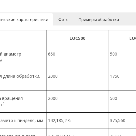
ические характеристики
Фото
Примеры обработки
L
OC500
L
O
й диаметр
660
500
мм
 длина обработки,
2000
1750
а вращения
2000
500
-1
н
иаметр шпинделя, мм
142;185;275
375;560