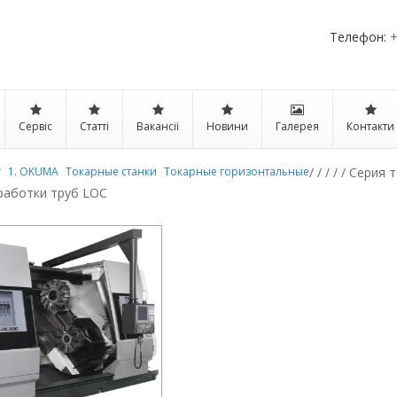
Телефон:
+
Сервіс
Статті
Вакансії
Новини
Галерея
Контакти
г
1. OKUMA
Токарные станки
Токарные горизонтальные
/
/
/
/
/ Серия 
работки труб LOC