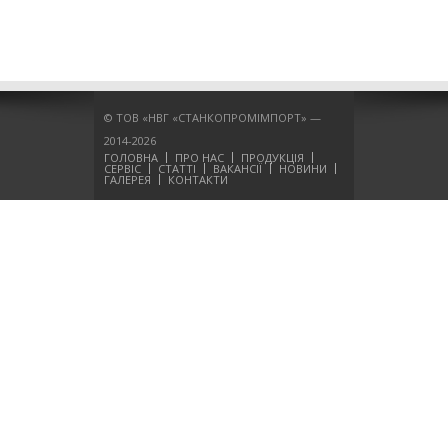
© ТОВ «НВГ «СТАНКОПРОМІМПОРТ» —
2014-2026
ГОЛОВНА
ПРО НАС
ПРОДУКЦІЯ
СЕРВІС
СТАТТІ
ВАКАНСІЇ
НОВИНИ
ГАЛЕРЕЯ
КОНТАКТИ