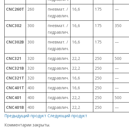
CNC260T
260
пневмат. /
16,6
175
—
гидравлич.
CNC302
300
пневмат. /
16,6
175
350
гидравлич.
CNC302B
300
пневмат. /
16,6
175
—
гидравлич.
CNC321
320
гидравлич.
22,2
250
500
CNC321B
320
гидравлич.
22,2
250
—
CNC321T
320
гидравлич.
16,6
250
—
CNC401T
400
гидравлич.
16,6
250
—
CNC401
400
гидравлич.
22,2
250
500
CNC401B
400
гидравлич.
22,2
250
—
Предыдущий продукт
Следующий продукт
Комментарии закрыты.