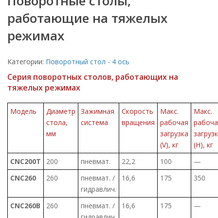
Поворотные столы,
работающие на тяжелых
режимах
Категории:
Поворотный стол - 4 ось
Серия поворотных столов, работающих на
тяжелых режимах
Модель
Диаметр
Зажимная
Скорость
Макс.
Макс.
стола,
система
вращения
рабочая
рабоча
мм
загрузка
загруз
(V), кг
(Н), кг
CNC200T
200
пневмат.
22,2
100
—
CNC260
260
пневмат. /
16,6
175
350
гидравлич.
CNC260B
260
пневмат. /
16,6
175
—
гидравлич.