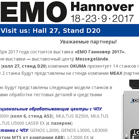
Уважаемые партнеры!
ября 2017 года состоится выставка
«EMO Ганновер 2017».
ия выставки
—
выставочный центр
Messegelände
.
(
холл 27, стенд D20
) компания
OKUMA
презентует 14 станков 
е 2 станка будут представлены на стенде компании
MEAX
(партн
ю будут представлены следующие модели станков в
ами обработки тестовых деталей и средствами
кциональные обрабатывающие центры с ЧПУ
:
0II (
холл 6, стенд А53
), MULTUS B250II, MULTUS
TUS U5000 LASER EX (
с лазером
)
станки с ЧПУ
:
GENOS L2000, GENOS L3000, LB3000
ботом
MT
5 от компании
ABB
), LT2000 EX (
с