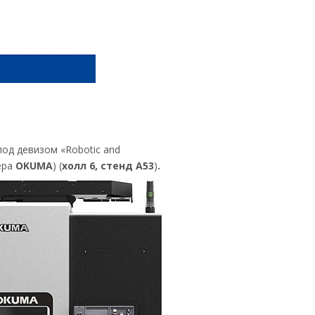
под девизом «Robotic and
ера
OKUMA
) (
холл 6, стенд A53
)
.