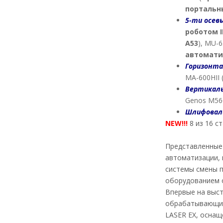
портальн
5-ти осев
роботом
А53
), MU-6
автомати
Горизонта
MA-600HII 
Вертикал
Genos M56
Шлифоваль
NEW
!!!
8 из 16 с
Представленные 
автоматизации,
системы смены п
оборудованием 
Впервые на выст
обрабатывающие
LASER EX, оснащ