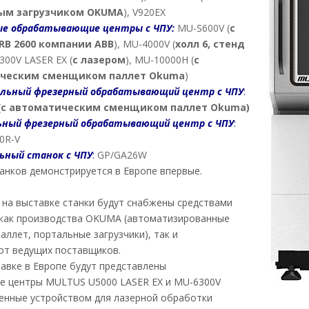
ым загрузчиком
OKUMA
), V920EX
ые обрабатывающие центры с ЧПУ:
MU-S600V (
с
IRB
2600 компании
ABB
), MU-4000V (
холл 6, стенд
300V LASER EX (
с лазером
), MU-10000H (
с
ческим сменщиком паллет
Okuma
)
льный фрезерный обрабатывающий центр с ЧПУ
:
(
с автоматическим сменщиком паллет
Okuma
)
ьный фрезерный обрабатывающий центр с ЧПУ
:
0R-V
ный станок с ЧПУ
:
GP/GA26W
танков демонстрируется в Европе впервые.
на выставке станки будут снабжены средствами
 как производства OKUMA (автоматизированные
аллет, портальные загрузчики), так и
от ведущих поставщиков.
авке в Европе будут представлены
 центры MULTUS U5000 LASER EX и MU-6300V
енные устройством для лазерной обработки