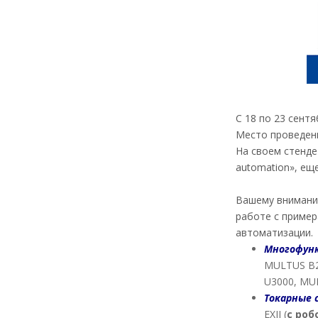
С 18 по 23 сент
Место проведен
На своем стенде 
automation», ещ
Вашему внимани
работе с пример
автоматизации.
Многофун
MULTUS B20
U3000, MUL
Токарные 
EXII (
с ро