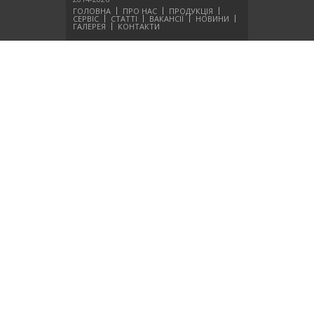
ГОЛОВНА
ПРО НАС
ПРОДУКЦІЯ
СЕРВІС
СТАТТІ
ВАКАНСІЇ
НОВИНИ
Демонстрация возможностей Multus B750
ГАЛЕРЕЯ
КОНТАКТИ
Измерение детали на Multus с использованием Blum
TC53-30
Обработка лопатки