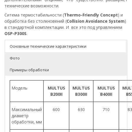
технические возможности.
Ситема термостабильности (
Thermo-Friendly Concept
) и
обработка без столкновений (
Collision Avoidance System
)
в стандартной комплектации. И все это под управлением
OSP-P300S
.
Основные технические характеристики
Фото
Примеры обработки
Модель
MULTUS
MULTUS
MULTUS
MUL
B200II
B300II
B400II
B
5
Максимальный
600
630
710
8
диаметр
обработки, мм