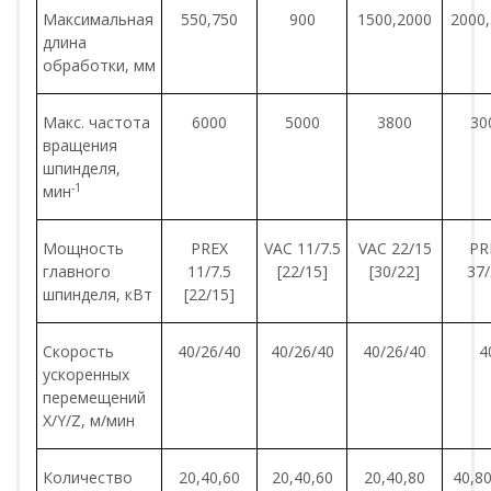
Максимальная
550,750
900
1500,2000
2000
длина
обработки, мм
Макс. частота
6000
5000
3800
30
вращения
шпинделя,
-1
мин
Мощность
PREX
VAC 11/7.5
VAC 22/15
PR
главного
11/7.5
[22/15]
[30/22]
37
шпинделя, кВт
[22/15]
Скорость
40/26/40
40/26/40
40/26/40
4
ускоренных
перемещений
X/Y/Z, м/мин
Количество
20,40,60
20,40,60
20,40,80
40,8