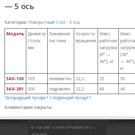
— 5 ось
Категории:
Поворотный стол - 5 ось
Модель
Диаметр
Зажимная
Скорость
Макс.
Макс.
стола,
система
вращения
рабочая
рабоч
мм
загрузка
загруз
(0° —
(30°
30°), кг
— 90°)
кг
5AX-130
105
пневматич.
22,2
25
50
5AX-201
200
гидравлич.
22,2
60
40
Предыдущий продукт
Следующий продукт
Комментарии закрыты.
© ТОВ «НВГ «СТАНКОПРОМІМПОРТ» —
2014-2026