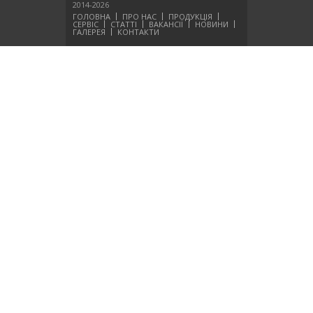
2014-2026
ГОЛОВНА
ПРО НАС
ПРОДУКЦІЯ
СЕРВІС
СТАТТІ
ВАКАНСІЇ
НОВИНИ
ГАЛЕРЕЯ
КОНТАКТИ